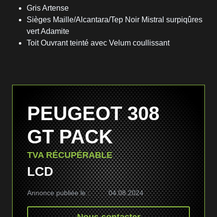
Gris Artense
Sièges Maille/Alcantara/Tep Noir Mistral surpiqûres
vert Adamite
Toit Ouvrant teinté avec Velum coullissant
PEUGEOT 308
GT PACK
TVA RÉCUPÉRABLE
LCD
Annonce publiée le :
04.08.2024