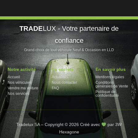
TRADE
LUX - Votre partenaire de
confiance
Grand choix de tout véhicule Neuf & Occasion en LLD
Notre activité
La société
En savoir plus
Accueil
Actualités
Mentions légales
Nos véhicules
Nous contacter
Conditions
générales de Vente
Vendre ma voiture
FAQ
Politique de
Nos services
confidentialité
Tradelux SA – Copyright © 2026 Créé avec
par 3W
Hexagone