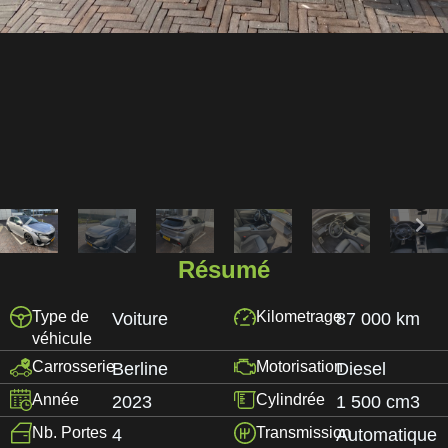
Résumé
Type de
Kilometrage
Voiture
87 000 km
véhicule
Carrosserie
Motorisation
Berline
Diesel
Année
Cylindrée
2023
1 500 cm3
Nb. Portes
Transmission
4
Automatique