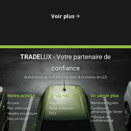
Voir plus
TRADE
LUX - Votre partenaire de
confiance
Grand choix de tout véhicule Neuf & Occasion en LLD
Notre activité
La société
En savoir plus
Accueil
Actualités
Mentions légales
Nos véhicules
Nous contacter
Conditions
générales de Vente
Vendre ma voiture
FAQ
Politique de
Nos services
confidentialité