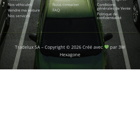
Nos véhicules
Nous contacter
Conditions
générales de Vente
Vendre ma voiture
FAQ
Politique de
Nos services
confidentialité
Tradelux SA – Copyright © 2026 Créé avec
par 3W
Hexagone