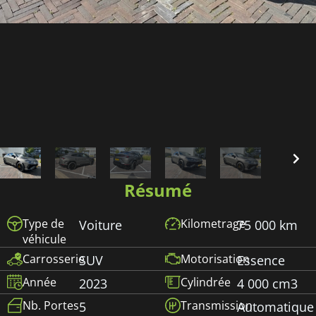
Résumé
Type de
Kilometrage
Voiture
75 000 km
véhicule
Carrosserie
Motorisation
SUV
Essence
Année
Cylindrée
2023
4 000 cm3
Nb. Portes
Transmission
5
Automatique