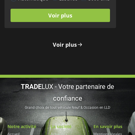
Voir plus
Voir plus
TRADE
LUX - Votre partenaire de
confiance
Grand choix de tout véhicule Neuf & Occasion en LLD
Notre activité
La société
En savoir plus
Accueil
Actualités
Mentions légales